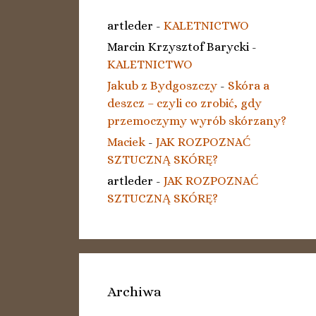
artleder
-
KALETNICTWO
Marcin Krzysztof Barycki
-
KALETNICTWO
Jakub z Bydgoszczy
-
Skóra a
deszcz – czyli co zrobić, gdy
przemoczymy wyrób skórzany?
Maciek
-
JAK ROZPOZNAĆ
SZTUCZNĄ SKÓRĘ?
artleder
-
JAK ROZPOZNAĆ
SZTUCZNĄ SKÓRĘ?
Archiwa