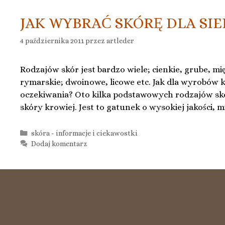
JAK WYBRAĆ SKÓRĘ DLA SIE
4 października 2011
przez
artleder
Rodzajów skór jest bardzo wiele; cienkie, grube, m
rymarskie; dwoinowe, licowe etc. Jak dla wyrobów k
oczekiwania? Oto kilka podstawowych rodzajów skó
skóry krowiej. Jest to gatunek o wysokiej jakości, mi
Kategorie
skóra - informacje i ciekawostki
Dodaj komentarz