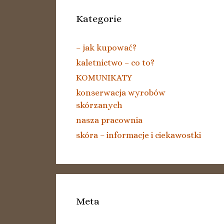
Kategorie
– jak kupować?
kaletnictwo – co to?
KOMUNIKATY
konserwacja wyrobów
skórzanych
nasza pracownia
skóra – informacje i ciekawostki
Meta