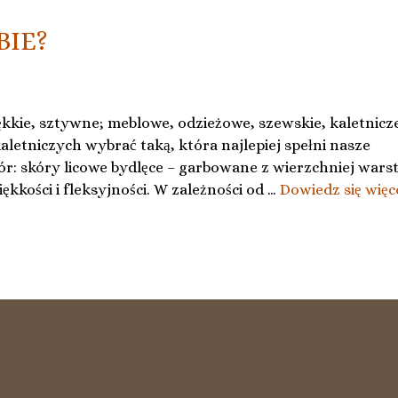
BIE?
iękkie, sztywne; meblowe, odzieżowe, szewskie, kaletnicz
aletniczych wybrać taką, która najlepiej spełni nasze
r: skóry licowe bydlęce – garbowane z wierzchniej wars
ękkości i fleksyjności. W zależności od …
Dowiedz się więc